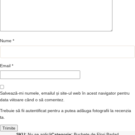
Nume
*
Email
*
Salvează-mi numele, emailul și site-ul web în acest navigator pentru
data viitoare când o să comentez.
Trebuie să fii autentificat pentru a putea adăuga fotografii la recenzia
ta.
SKU:
Nu se aplică
Categorie:
Buchete de Flori Barlad