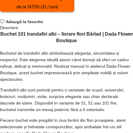
de la 147.50 LEI / lună
Adaugă la favorite
Descriere
Buchet 101 trandafiri albi – livrare flori Bârlad | Dada Flower
Boutique
Buchetul de trandafiri albi simbolizează eleganța, sinceritatea și
respectul. Este alegerea ideală atunci când dorești să oferi un cadou
rafinat, delicat și memorabil. Realizat manual în atelierul Dada Flower
Boutique, acest buchet impresionează prin simplitate nobilă și volum
spectaculos.
Trandafirii albi sunt potriviți pentru o varietate de ocazii: aniversări,
botezuri, mulțumiri, vizite, surprize elegante sau chiar declarații
discrete de iubire. Disponibil în variante de 31, 51 sau 101 fire,
buchetul transmite un mesaj puternic fără a fi ostentativ.
Fiecare buchet este pregătit în ziua livrării din flori proaspete, atent
selecționate și hidratate corespunzător, apoi ambalate într-un stil