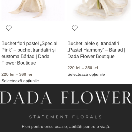
Buchet flori pastel „Special
Buchet lalele și trandafiri
Pink” – buchet trandafiri și
„Pastel Harmony” – Bârlad |
eustoma Bârlad | Dada
Dada Flower Boutique
Flower Boutique
220
lei
–
350
lei
220
lei
–
360
lei
Selectează opțiunile
Selectează opțiunile
Flori pentru orice ocazie, abilități pentru o viață.