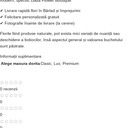
modern, specific Dada Flower Boutique.
✔ Livrare rapidă flori în Bârlad și împrejurimi
✔ Felicitare personalizată gratuit
✔ Fotografie înainte de livrare (la cerere)
Florile fiind produse naturale, pot exista mici variații de nuanță sau
deschidere a bobocilor, însă aspectul general și valoarea buchetului
sunt păstrate.
Informații suplimentare
Alege masura dorita
Clasic
,
Lux
,
Premium
0 recenzii
0
0
0