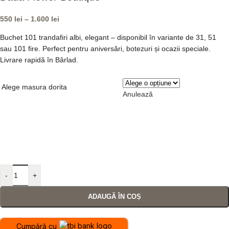
550
lei
–
1.600
lei
Buchet 101 trandafiri albi, elegant – disponibil în variante de 31, 51
sau 101 fire. Perfect pentru aniversări, botezuri și ocazii speciale.
Livrare rapidă în Bârlad.
Alege masura dorita
Anulează
-
+
ADAUGĂ ÎN COȘ
Cumpără cu